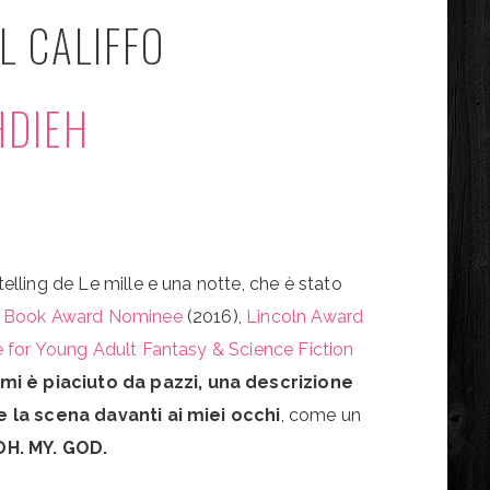
L CALIFFO
HDIEH
telling de Le mille e una notte, che è stato
n Book Award Nominee
(2016),
Lincoln Award
or Young Adult Fantasy & Science Fiction
 mi è piaciuto da pazzi, una descrizione
e la scena davanti ai miei occhi
, come un
OH. MY. GOD.