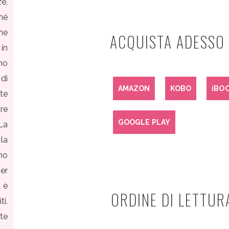
e,
hé
ne
ACQUISTA ADESSO 
in
no
di
AMAZON
KOBO
iBO
rte
re
GOOGLE PLAY
 La
la
no
er
à è
ORDINE DI LETTUR
i.
rte