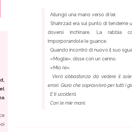
Allungò una mano verso di lei.
Shahrzad era sul punto di tenderne un
doversi inchinare. La rabbia c
imporporandole le guance.
Quando incontrò di nuovo il suo sguar
«Moglie», disse con un cenno.
«Mio re».
Vivrò abbastanza da vedere il sol
d,
errori. Giuro che sopravvivrò per tutti i g
el
E ti ucciderò.
na
Con le mie mani.
sce
oi