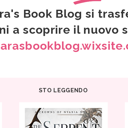
ara's Book Blog si trasf
ni a scoprire il nuovo s
hiarasbookblog.wixsit
STO LEGGENDO