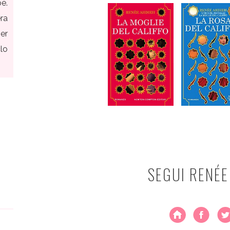
pe.
ra
er
lo
SEGUI RENÉE