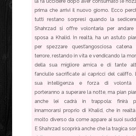
la fa uccidere dopo aver consumato le nozz
prima che arrivi il nuovo giorno. Ecco perc
tutti restano sorpresi quando la sedicen
Shahrzad si offre volontaria per andare 
sposa a Khalid. In realtà, ha un astuto pia
per spezzare quest’angosciosa catena 
terrore, restando in vita e vendicando la mo
della sua migliore amica e di tante alt
fanciulle sacrificate ai capricci del califfo.
sua intelligenza e forza di volontà 
porteranno a superare la notte, ma pian pia
anche lei cadrà in trappola: finirà p
innamorarsi proprio di Khalid, che in realt
molto diverso da come appare ai suoi suddit
E Shahrzad scoprirà anche che la tragica so