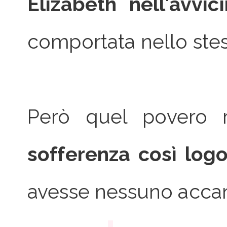
Elizabeth nell'avvici
comportata nello ste
Però quel povero 
sofferenza così log
avesse nessuno acca