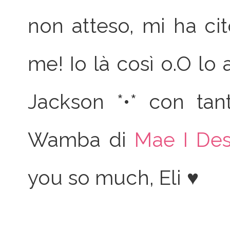
non atteso, mi ha ci
me! Io là così o.O lo 
Jackson *•* con tan
Wamba di
Mae I De
you so much, Eli ♥