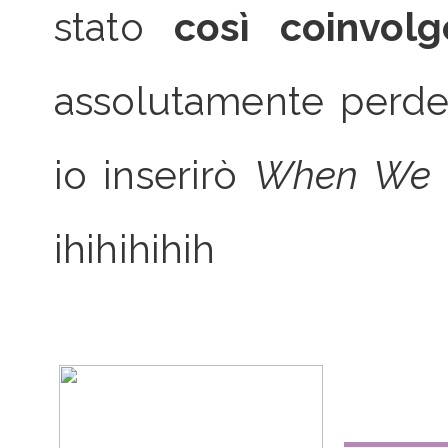
stato
così coinvol
assolutamente perder
io inserirò
When We C
ihihihihih