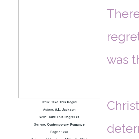
There
regret
was t
Chris
Titolo:
Take This Regret
Autore:
A.L. Jackson
Serie:
Take This Regret #1
deter
Genere:
Contemporary Romance
Pagine:
298